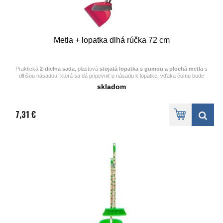
Metla + lopatka dlhá rúčka 72 cm
Praktická
2-dielna sada
, plastová
stojatá lopatka s gumou a plochá metla
s
dlhšou násadou, ktorá sa dá pripevniť o násadu k lopatke, vďaka čomu bude
všetko stále pokope.
skladom
Dĺžka násady 72cm
Farebné štetiny
Šírka 18 cm
7,31 €
Mix farieb