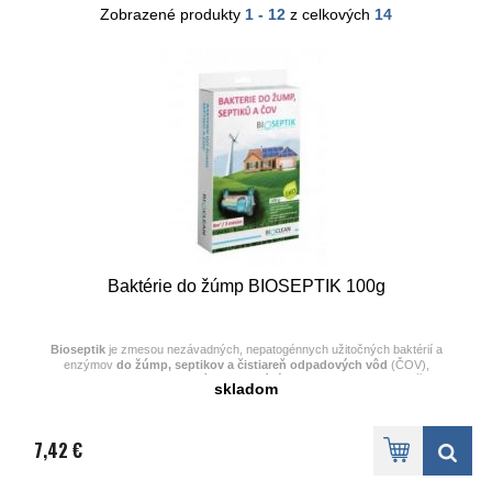
Zobrazené produkty
1 - 12
z celkových
14
Baktérie do žúmp BIOSEPTIK 100g
Bioseptik
je zmesou nezávadných, nepatogénnych užitočných baktérií a
enzýmov
do žúmp, septikov a čistiareň odpadových vôd
(ČOV),
ktoré
ekologicky rozkladajú organické látky (kaly).
Vytvára a
udržuje
skladom
prírodný proces rozkladu
v žumpe.
Pri pravidelnom používaní sa v septiku, žumpe alebo ČOV
neusadzuje
tuhý odpad a obsah nezapácha
7,42 €
Prípravok
neobsahuje žiadne agresívne chemické látky
- funguje na
základe prírodných princípov rozkladu takže žiadnym spôsobom
nepoškodzuje životné prostredie