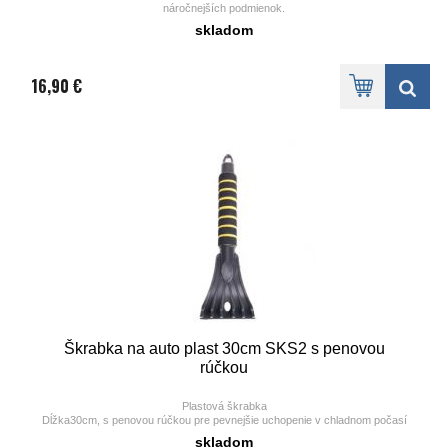
náročnejších podmienok.
skladom
s hliníkovou násadou
, na miestach úchopu poplastovaná
násada na konci
s rúčkou v tvare D
pre pohodlnú manipuláciu
so širokou násadou pre pohodlné odhŕňanie snehu
materiál lopaty: plast
16,90 €
šírka: 55 cm
hmotnosť: 1,5 kg
Škrabka na auto plast 30cm SKS2 s penovou
rúčkou
Plastová škrabka
Dĺžka30cm, s penovou rúčkou pre pevnejšie uchopenie v chladnom počasí
Vhodná na autosklo
skladom