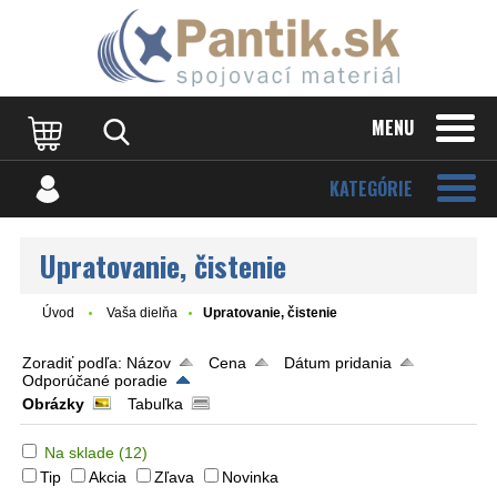
MENU
KATEGÓRIE
Upratovanie, čistenie
Úvod
Vaša dielňa
Upratovanie, čistenie
Zoradiť podľa:
Názov
Cena
Dátum pridania
Odporúčané poradie
Obrázky
Tabuľka
Na sklade
(12)
Tip
Akcia
Zľava
Novinka