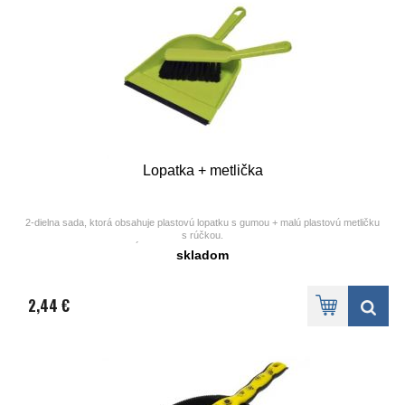
Lopatka + metlička
2-dielna sada, ktorá obsahuje plastovú lopatku s gumou + malú plastovú metličku
s rúčkou.
Dĺžka rúčky na metličke je 12 cm.
skladom
Šírka lopatky je 22 cm.
Farba rôzna., ,
2,44 €