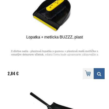
Lopatka + metlicka BUZZZ, plast
2-dielna sada - plastová lopatka s gumou + plastová malá metlička s
veselým dekorom včielok
, vďaka čomu bude upratovanie zábavnejšie a
príjemnejšie.
Dĺžka rúčky na metličke je 12 cm
Šírka lopatky je 21,5 cm
2,84 €