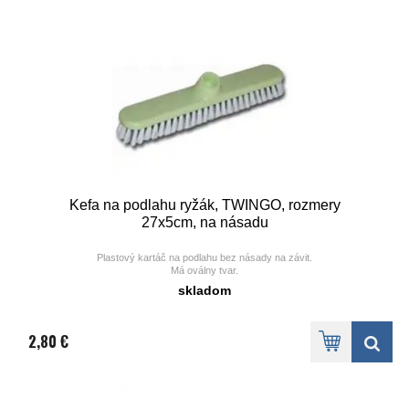
Hmotnosť: 100g
Výhody používania:
Odstraňuje nepríjemný zápach
Úspora nákladov na vyváženie a čistenie žumpy
Šetrnost k životnému prostrediu
Kefa na podlahu ryžák, TWINGO, rozmery
27x5cm, na násadu
Plastový kartáč na podlahu bez násady na závit.
Má oválny tvar.
Rozmery má 27x5 cm., výška 3,5 cm. , ,
skladom
2,80 €