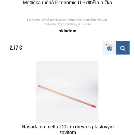
Metlička ručná Economic UH dlhšia ručka
Plastová ručná metlička na zametanie s dlhšou rúčkou.
Celková dĺžka metličky je 37 cm.
Má jemné plastové štetiny.
skladom
2,77 €
Násada na metlu 120cm drevo s plastovým
zavitom