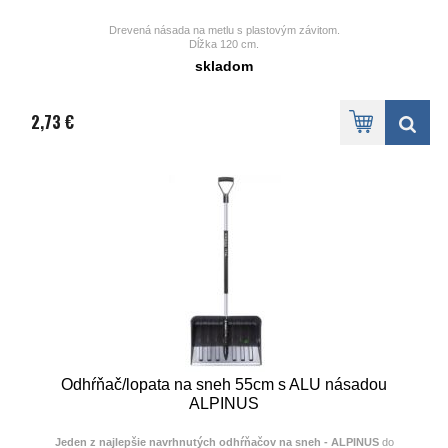
Drevená násada na metlu s plastovým závitom.
Dĺžka 120 cm.
Dá sa zavesiť. , ,
skladom
2,73 €
Odhŕňač/lopata na sneh 55cm s ALU násadou
ALPINUS
Jeden z najlepšie navrhnutých odhŕňačov na sneh - ALPINUS
do