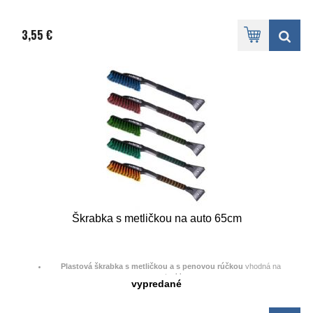
3,55 €
Škrabka s metličkou na auto 65cm
Plastová škrabka s metličkou a s penovou rúčkou
vhodná na
autosklo
vypredané
Džka 65 cm
Vhodná na škrabanie námrazy a ometanie snehu zo skla na aute