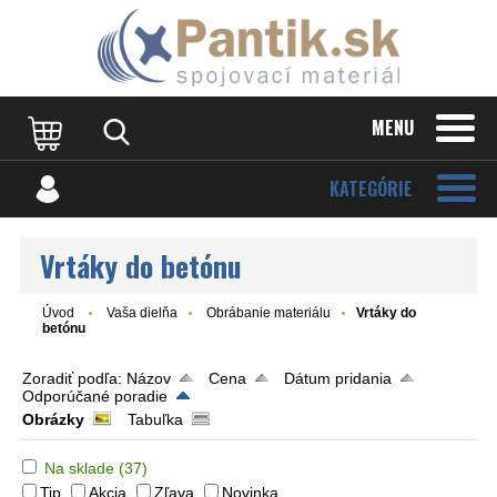
MENU
KATEGÓRIE
Vrtáky do betónu
Úvod
Vaša dielňa
Obrábanie materiálu
Vrtáky do
betónu
Zoradiť podľa:
Názov
Cena
Dátum pridania
Odporúčané poradie
Obrázky
Tabuľka
Na sklade
(37)
Tip
Akcia
Zľava
Novinka