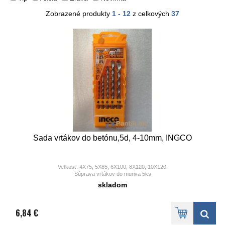
Zobrazené produkty
1 - 12
z celkových
37
Sada vrtákov do betónu,5d, 4-10mm, INGCO
Veľkosť: 4X75, 5X85, 6X100, 8X120, 10X120
Súprava vrtákov do muriva 5ks
Balené v plastovej krabičke
skladom
6,84 €