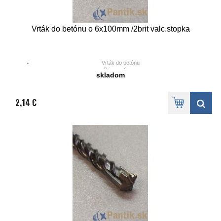
Vrták do betónu o 6x100mm /2brit valc.stopka
Vrták do betónu
Priemer 6 mm
skladom
Dĺžka 100 mm
Valc. stopka 2 brit
2,14 €