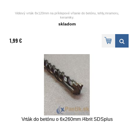
Vidiový vrták 8x120mm na príklepové vŕtanie do betónu, tehly,mramoru,
keramiky.
Uchytenie - valcová stopka.
skladom
Balenie po 1ks
1,99 €
Vrták do betónu o 6x260mm /4brit SDSplus