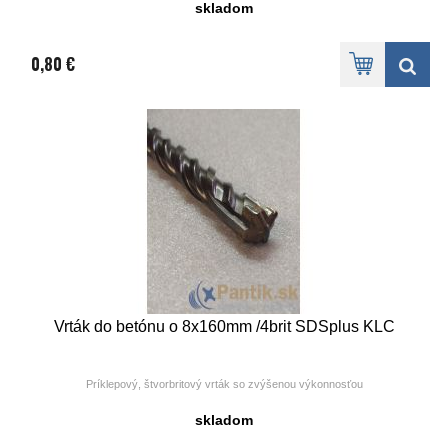
Uchytenie - valcová stopka.
skladom
Balenie po 1ks
0,80 €
Vrták do betónu o 8x160mm /4brit SDSplus KLC
Príklepový, štvorbritový vrták so zvýšenou výkonnosťou
skladom