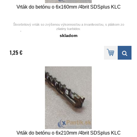
Vrták do betónu o 6x160mm /4brit SDSplus KLC
Štvorbritový vrták so zvýšenou výkonnosťou a trvanlivosťou, s plátkom zo
zliatiny karbidov.
Špeciálna skrutkovica zaisťuje dobrý odvod odvŕtaného materiálu.
skladom
Vhodný pre príklepové vŕtanie mramoru, kameňa, keramiky, tehly, betónu.
1,25 €
Vrták do betónu o 6x210mm /4brit SDSplus KLC