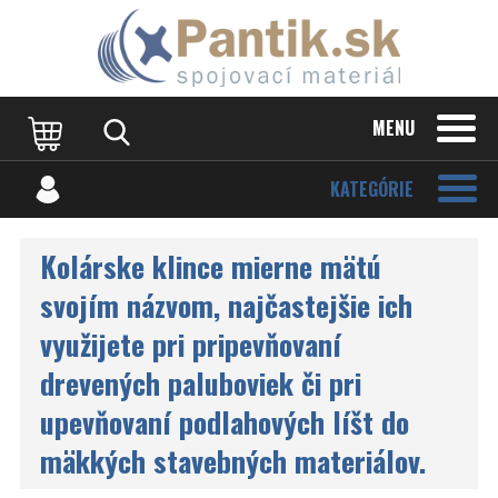
MENU
KATEGÓRIE
Kolárske klince mierne mätú
svojím názvom, najčastejšie ich
využijete pri pripevňovaní
drevených paluboviek či pri
upevňovaní podlahových líšt do
mäkkých stavebných materiálov.