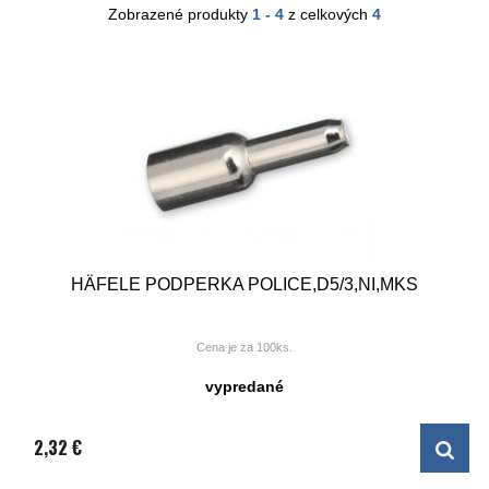
Zobrazené produkty
1 - 4
z celkových
4
HÄFELE PODPERKA POLICE,D5/3,NI,MKS
Cena je za 100ks.
vypredané
Priemer vrtanej diery: 3 mm
Material: Oceľ
Nosnosť: 60 kg
Povrchová úprava: nikel
2,32 €