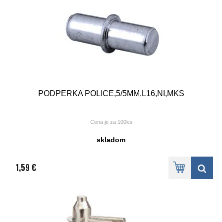
PODPERKA POLICE,5/5MM,L16,NI,MKS
Cena je za 100ks
skladom
Priemer vrtanej diery: 5 mm
Material: Odliatok zo zinku
Povrchová úprava: nikel
Dĺžka: 16 mm
1,59 €