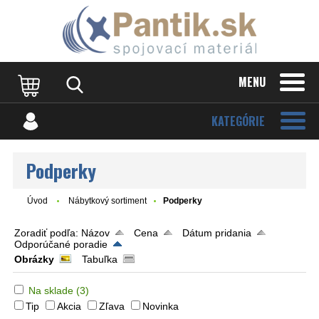
MENU
KATEGÓRIE
Podperky
Úvod
Nábytkový sortiment
Podperky
Zoradiť podľa:
Názov
Cena
Dátum pridania
Odporúčané poradie
Obrázky
Tabuľka
Na sklade
(3)
Tip
Akcia
Zľava
Novinka