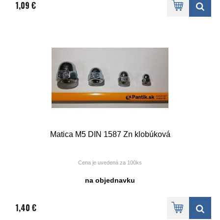
1,09 €
Matica M5 DIN 1587 Zn klobúková
Cena je uvedená za 100ks
na objednavku
1,40 €