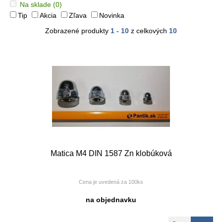
Na sklade
(0)
Tip
Akcia
Zľava
Novinka
Zobrazené produkty
1 - 10
z celkových
10
Matica M4 DIN 1587 Zn klobúková
Cena je uvedená za 100ks
na objednavku