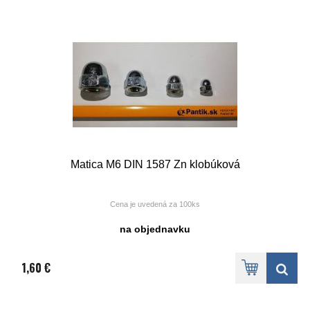
Matica M6 DIN 1587 Zn klobúková
Cena je uvedená za 100ks
na objednavku
1,60 €