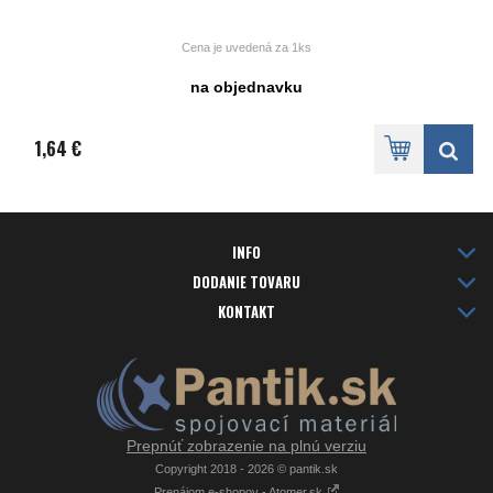
Cena je uvedená za 1ks
na objednavku
1,64 €
INFO
DODANIE TOVARU
KONTAKT
Prepnúť zobrazenie na plnú verziu
Copyright 2018 - 2026 © pantik.sk
Prenájom e-shopov - Atomer.sk