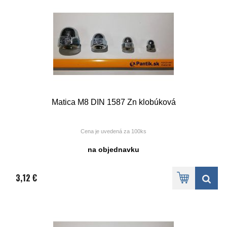
Matica M8 DIN 1587 Zn klobúková
Cena je uvedená za 100ks
na objednavku
3,12 €