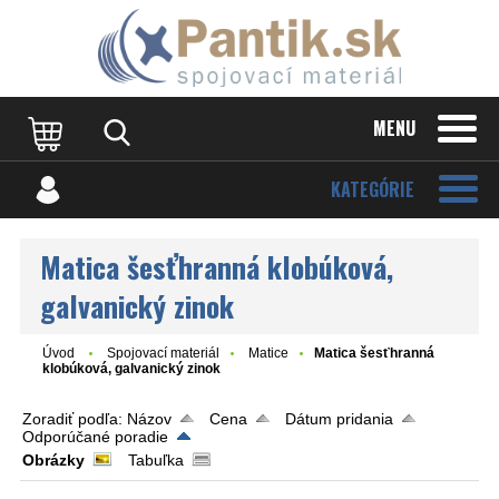
MENU
KATEGÓRIE
Matica šesťhranná klobúková,
galvanický zinok
Úvod
Spojovací materiál
Matice
Matica šesťhranná
klobúková, galvanický zinok
Zoradiť podľa:
Názov
Cena
Dátum pridania
Odporúčané poradie
Obrázky
Tabuľka